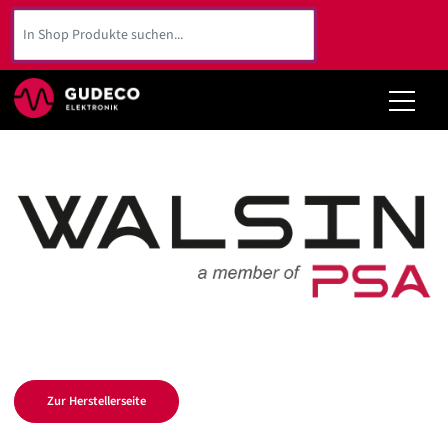
Zurück
Unternehmen
Linecard-Partner
Kundenservice
News
Karriere
Zur Herstellerseite
Kontakt