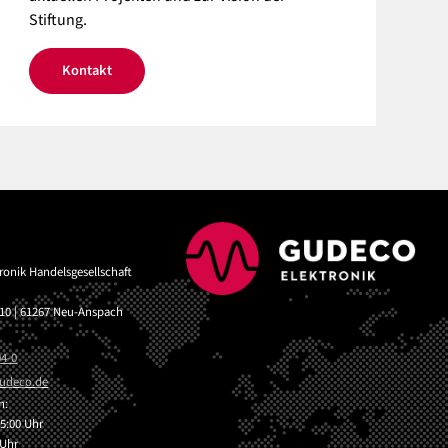
Stiftung.
Kontakt
onik Handelsgesellschaft
 10 | 61267 Neu-Anspach
04-0
d
c
d
n:
5:00 Uhr
 Uhr