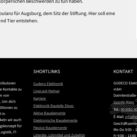
 körperlichen Beschwerden zu tun haben.
bulanz für Augsburg, dem Sitz der Stiftung. Hier soll eine
nd Tier entstehen.
SHORTLINKS
KONTAKT
stributoren
GUDECO Elektr
Gudeco Elektronik
ge Kontakte zu
mbH
Linecard-Partner
rn von
Daimlerstraße
Karriere
. Um dich
Google Maps
Elektronik Bauteile Shop:
ditionen zu
Tel.:
49 6081 4
Aktive Bauelemente
l in
E-Mail:
nf
g
keln wir auch
Elektronische Bauelemente
Geschäftszeite
ngskonzept für
Passive Bauelemente
Mo-Do 9:00 – 1
ogistik, IT-
Löteräte, Lötmittel und Zubehör
Fr 9:00 – 13:00