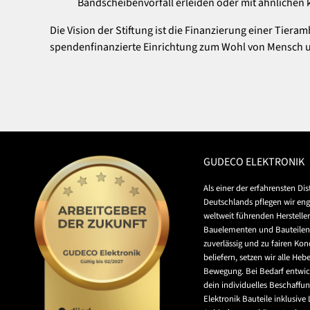
Bandscheibenvorfall erleiden oder mit ähnlichen
Die Vision der Stiftung ist die Finanzierung einer Tieram
spendenfinanzierte Einrichtung zum Wohl von Mensch u
GUDECO ELEKTRONIK
Als einer der erfahrensten Di
Deutschlands pflegen wir en
weltweit führenden Herstelle
Bauelementen und Bauteilen
zuverlässig und zu fairen Kon
beliefern, setzen wir alle Hebe
Bewegung. Bei Bedarf entwic
dein individuelles Beschaffu
Elektronik Bauteile inklusive L