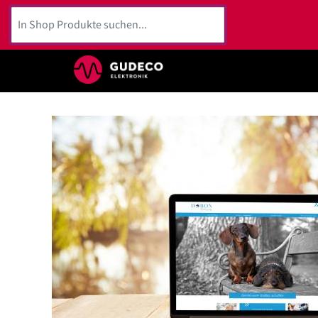
Unternehmen
Geschäftsleitung
Zeitreise
Engagement
Waldliebe
DORON-Stiftung
Linecard-Partner
Kundenservice